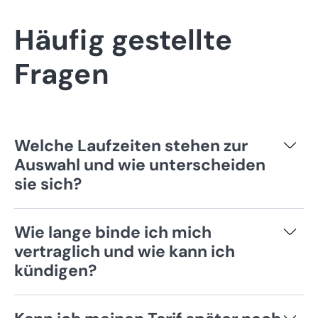
Häufig gestellte
Fragen
Welche Laufzeiten stehen zur
Auswahl und wie unterscheiden
sie sich?
Sie können zwischen zwei verschiedenen
Wie lange binde ich mich
Abrechnungszeiträumen wählen: monatlich
vertraglich und wie kann ich
und jährlich.
kündigen?
Monatsplan
Maximale Flexibilität ist uns wichtig. Wenn Sie