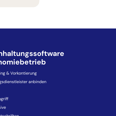
chhaltungssoftware
onomiebetrieb
ng & Vorkontierung
gsdienstleister anbinden
griff
sive
tschriften