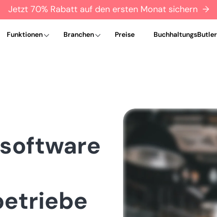
Jetzt 70% Rabatt auf den ersten Monat sichern →
Funktionen
Branchen
Preise
BuchhaltungsButler
software
etriebe