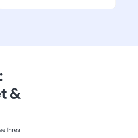
:
t &
se Ihres