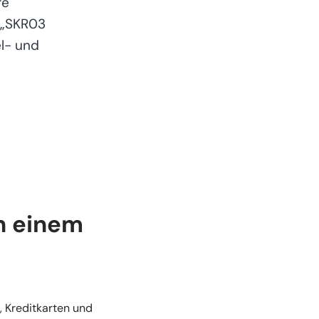
re
 „SKR03
l- und
in einem
 Kreditkarten und