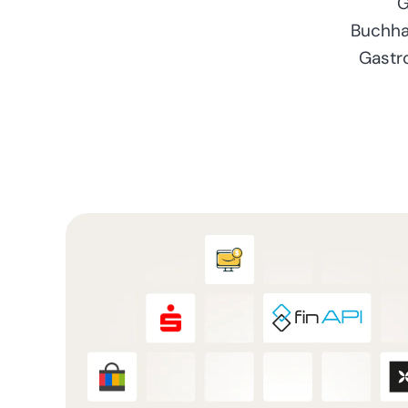
G
Buchha
Gastr