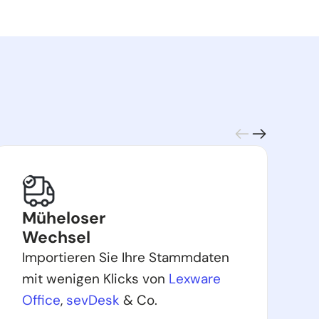
Müheloser
Wechsel
Importieren Sie Ihre Stammdaten
S
mit wenigen Klicks von
Lexware
u
Office
,
sevDesk
& Co.
m