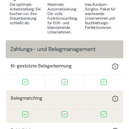
(oder drei Tage später) wieder aufzulösen und hat so nur
Die optimale
Maximale
Das Rundum-
die halbe Arbeit. Mit unserem flexiblen Ansatz geben wir
Arbeitsteilung: Sie
Automatisierung:
Sorglos-Paket für
buchen vor, Ihre
Der volle
wachsende
Ihnen die Möglichkeit, hier maximal flexibel zu agieren.
Steuerberatung
Funktionsumfang,
Unternehmen und
Nutzen Sie Nebenbücher für Ihre Lieferanten und Kunden
schließt ab.
für EÜR- und
Buchhaltungs-
mit Zahlungsziel und buchen Sie die vielen kleinen und
bilanzierende
Perfektionisten.
Unternehmen.
sofort bezahlten Geschäftsvorfälle direkt an der Zahlung.
So arbeiten Sie maximal effizient und zeitsparend!
Zahlungs- und Belegmanagement
KI-gestützte Belegerkennung
Belegmatching