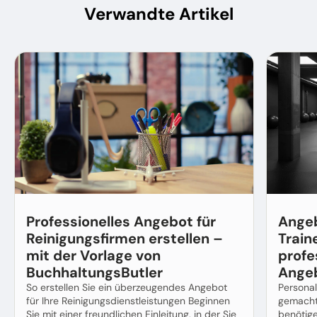
Verwandte Artikel
Professionelles Angebot für
Angeb
Reinigungsfirmen erstellen –
Train
mit der Vorlage von
profe
BuchhaltungsButler
Ange
So erstellen Sie ein überzeugendes Angebot
Personal
für Ihre Reinigungsdienstleistungen Beginnen
gemacht 
Sie mit einer freundlichen Einleitung, in der Sie
benötige