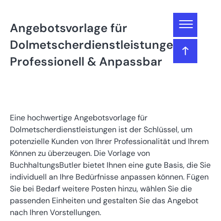
Gliederung
Angebotsvorlage für
Angebotsvorlage für Dolmetscherdienstleistungen
Dolmetscherdienstleistungen –
– Professionell & Anpassbar
Professionell & Anpassbar
Was gehört in ein Angebot für
Dolmetscherdienstleistungen?
Eine hochwertige Angebotsvorlage für
Starten Sie durch mit der Angebotsvorlage von
Dolmetscherdienstleistungen ist der Schlüssel, um
BuchhaltungsButler
potenzielle Kunden von Ihrer Professionalität und Ihrem
Können zu überzeugen. Die Vorlage von
Bereit, Ihre Buchhaltung
BuchhaltungsButler bietet Ihnen eine gute Basis, die Sie
zu beschleunigen?
individuell an Ihre Bedürfnisse anpassen können. Fügen
Sie bei Bedarf weitere Posten hinzu, wählen Sie die
passenden Einheiten und gestalten Sie das Angebot
nach Ihren Vorstellungen.