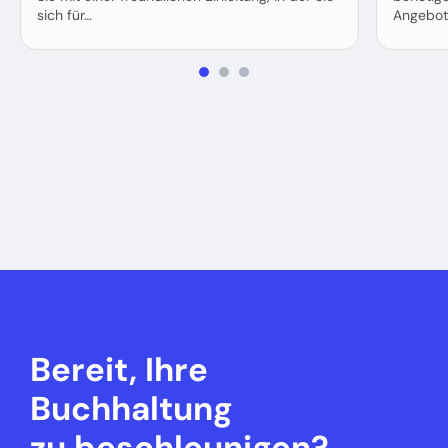
sich für…
Angebot
Bereit, Ihre
Buchhaltung
zu beschleunigen?