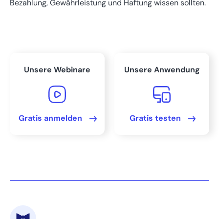
Bezahlung, Gewährleistung und Haftung wissen sollten.
Verträge mit Privatpersonen
Vor- und Nachteile von Werkverträgen
Fazit: Höhere Verantwortung für Unternehmer mit
Unsere Webinare
Unsere Anwendung
Werkvertrag
FAQs
Gratis anmelden
Gratis testen
Bereit, Ihre Buchhaltung
zu beschleunigen?