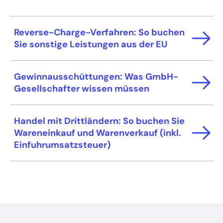
bestehen umfassendere
entlohnt und nicht für das Ergebnis seiner
Arbeitsverhältnis.
Gewährleistungspflichten und das wesentliche
Arbeit. Die Bezahlung erfolgt hier unabhängig
Reverse-Charge-Verfahren: So buchen
Risiko für das Scheitern der Arbeit während
vom Arbeitserfolg.
Sie sonstige Leistungen aus der EU
der Herstellung liegt beim Auftragnehmer.
Gewinnausschüttungen: Was GmbH-
Gesellschafter wissen müssen
Handel mit Drittländern: So buchen Sie
Wareneinkauf und Warenverkauf (inkl.
Einfuhrumsatzsteuer)