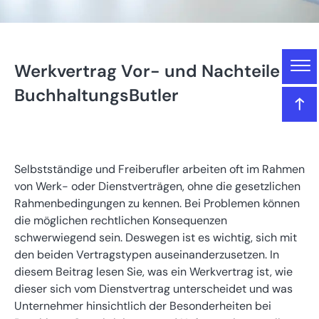
Gliederung
Werkvertrag Vor- und Nachteile |
Werkvertrag Vor- und Nachteile | BuchhaltungsButler
BuchhaltungsButler
Das lernen Sie in diesem Artikel
So funktioniert ein Werkvertrag
Selbstständige und Freiberufler arbeiten oft im Rahmen
von Werk- oder Dienstverträgen, ohne die gesetzlichen
Rahmenbedingungen zu kennen. Bei Problemen können
Typische Anwendungsfälle
die möglichen rechtlichen Konsequenzen
schwerwiegend sein. Deswegen ist es wichtig, sich mit
Unterschied zwischen Werk- und Dienstvertrag
den beiden Vertragstypen auseinanderzusetzen. In
diesem Beitrag lesen Sie, was ein Werkvertrag ist, wie
dieser sich vom Dienstvertrag unterscheidet und was
Rechtliche Besonderheiten bei Werkverträgen
Unternehmer hinsichtlich der Besonderheiten bei