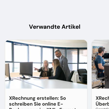
Verwandte Artikel
XRechnung erstellen: So
XRech
schreiben Sie online E-
Überb
Gesetzli