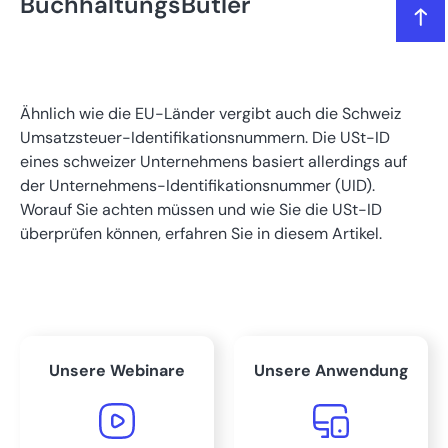
BuchhaltungsButler
Das lernen Sie in diesem Artikel
Definition: Umsatzsteuer-Identifikationsnummer
Ähnlich wie die EU-Länder vergibt auch die Schweiz
Umsatzsteuer-Identifikationsnummern. Die USt-ID
eines schweizer Unternehmens basiert allerdings auf
Unterschied zwischen der europäischen USt-ID und UID
der Unternehmens-Identifikationsnummer (UID).
Worauf Sie achten müssen und wie Sie die USt-ID
Reverse-Charge-Verfahren Schweiz
überprüfen können, erfahren Sie in diesem Artikel.
Umsatzsteuer-Identifikationsnummer Abfrage in der
Schweiz
Wer braucht in der Schweiz eine USt-ID?
Unsere Webinare
Unsere Anwendung
Fazit: USt-ID oder UID in der Schweiz?