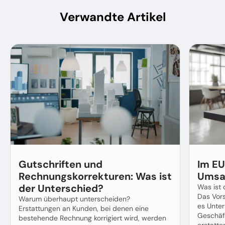
Verwandte Artikel
Gutschriften und
Im EU
Rechnungskorrekturen: Was ist
Umsat
der Unterschied?
Was ist
Das Vor
Warum überhaupt unterscheiden?
es Unter
Erstattungen an Kunden, bei denen eine
Geschäf
bestehende Rechnung korrigiert wird, werden