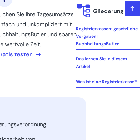
Gliederung
uchen Sie Ihre Tagesumsätze
infach und unkompliziert mit
Registrierkassen: gesetzliche
uchhaltungsButler und sparen
Vorgaben |
ie wertvolle Zeit.
BuchhaltungsButler
ratis testen
Das lernen Sie in diesem
Artikel
Was ist eine Registrierkasse?
Kassensicherungsverordnung
– Das Wichtigste im
Überblick
cherungsverordnung
Für wen eignet sich die
Anschaffung einer
sicherheit von