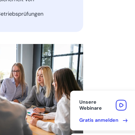
Registrierkasse?
etriebsprüfungen
Fazit zu Registrierkassen in
der heutigen Zeit
FAQs
Bereit, Ihre Buchhaltung
zu beschleunigen?
Unsere
Webinare
Gratis anmelden