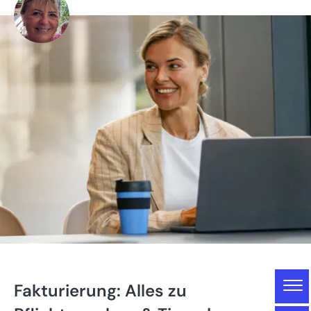
Gliederung
Fakturierung: Alles zu
Fakturierung: Alles zu Pflichtangaben & Tipps |