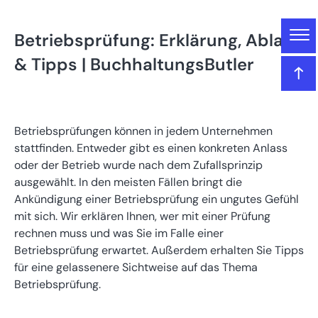
Gliederung
Betriebsprüfung: Erklärung, Ablauf
Betriebsprüfung: Erklärung, Ablauf & Tipps |
& Tipps | BuchhaltungsButler
BuchhaltungsButler
Das lernen Sie in diesem Artikel
Betriebsprüfungen können in jedem Unternehmen
stattfinden. Entweder gibt es einen konkreten Anlass
Was ist eine Betriebsprüfung?
oder der Betrieb wurde nach dem Zufallsprinzip
ausgewählt. In den meisten Fällen bringt die
Welche Unternehmen werden geprüft?
Ankündigung einer Betriebsprüfung ein ungutes Gefühl
mit sich. Wir erklären Ihnen, wer mit einer Prüfung
rechnen muss und was Sie im Falle einer
So läuft eine Betriebsprüfung ab
Betriebsprüfung erwartet. Außerdem erhalten Sie Tipps
für eine gelassenere Sichtweise auf das Thema
Tipps für eine entspannte Betriebsprüfung
Betriebsprüfung.