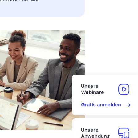
Voraussetzungen einer
Steuerbefreiung
Zusammenfassung:
Umsatzsteuerbefreiung und
Gelangensbestätigung
FAQs
Bereit, Ihre Buchhaltung
zu beschleunigen?
Unsere
Webinare
Gratis anmelden
Unsere
Anwendung