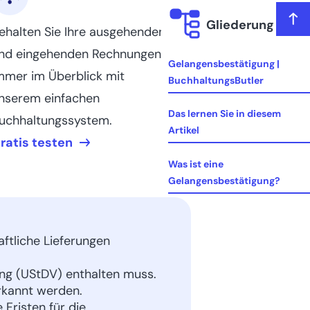
Gliederung
ehalten Sie Ihre ausgehenden
nd eingehenden Rechnungen
Gelangensbestätigung |
mmer im Überblick mit
BuchhaltungsButler
nserem einfachen
Das lernen Sie in diesem
uchhaltungssystem.
Artikel
ratis testen
Was ist eine
Gelangensbestätigung?
Unterschied zwischen
Versendungs- und
aftliche Lieferungen
Beförderungsfällen
ng (UStDV) enthalten muss.
Gelangensbestätigung:
erkannt werden.
Pflichtangaben
risten für die