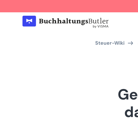
Steuer-Wiki
Ge
d