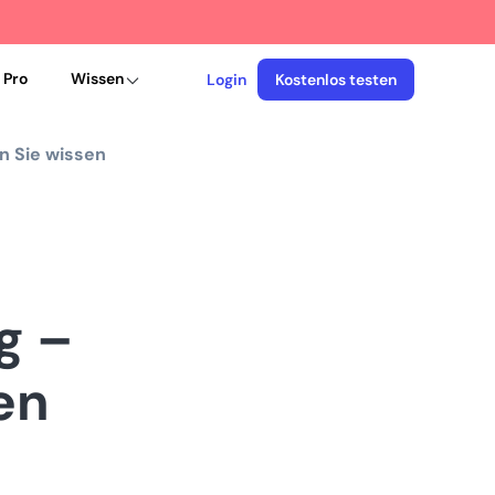
 Pro
Wissen
Login
Kostenlos testen
n Sie wissen
g –
en