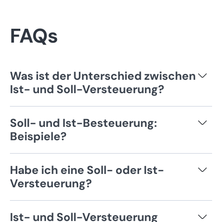
FAQs
Was ist der Unterschied zwischen
Ist- und Soll-Versteuerung?
Bei der Soll-Versteuerung wird die
Soll- und Ist-Besteuerung:
Umsatzsteuer mit der Rechnungsstellung fällig,
Beispiele?
während sie bei der Ist-Versteuerung erst mit
Wird eine Rechnung zum 15.09. gestellt und
dem Geldeingang zu zahlen ist.
Habe ich eine Soll- oder Ist-
zum 12.10 gezahlt, so ist die Umsatzsteuer bei
Versteuerung?
der Soll-Besteuerung bis zum 10. des
Gesetzlich vorgesehen ist die Soll-
Folgemonats an das Finanzamt zu melden und
Ist- und Soll-Versteuerung