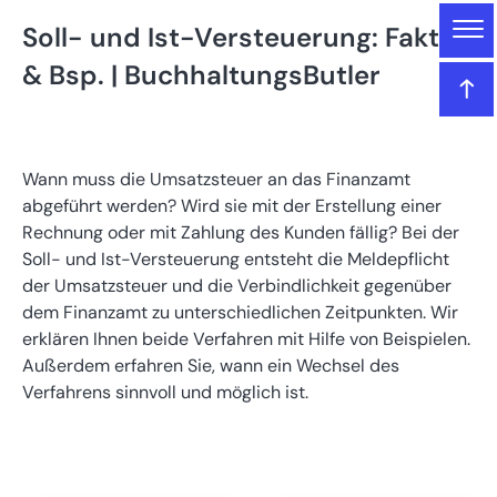
Gliederung
Soll- und Ist-Versteuerung: Fakten
Soll- und Ist-Versteuerung: Fakten & Bsp. |
& Bsp. | BuchhaltungsButler
BuchhaltungsButler
Das lernen Sie in diesem Artikel
Wann muss die Umsatzsteuer an das Finanzamt
abgeführt werden? Wird sie mit der Erstellung einer
Was ist die Soll-Versteuerung?
Rechnung oder mit Zahlung des Kunden fällig? Bei der
Soll- und Ist-Versteuerung entsteht die Meldepflicht
Was ist die Ist-Versteuerung?
der Umsatzsteuer und die Verbindlichkeit gegenüber
dem Finanzamt zu unterschiedlichen Zeitpunkten. Wir
erklären Ihnen beide Verfahren mit Hilfe von Beispielen.
Antrag auf Ist-Versteuerung stellen
Außerdem erfahren Sie, wann ein Wechsel des
Verfahrens sinnvoll und möglich ist.
Beide Verfahren gleichzeitig – geht das?
Welche Besteuerungsart eignet sich für Existenzgründer?