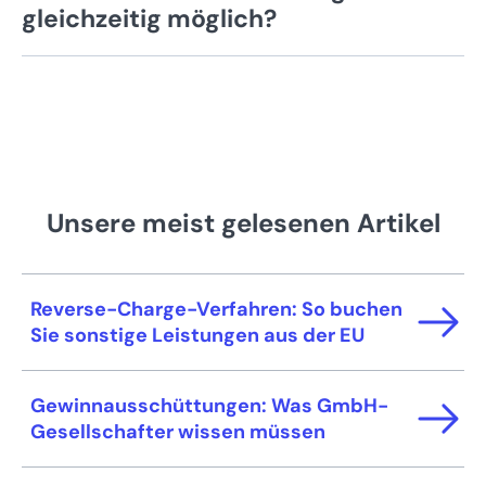
Versteuerung für Unternehmen. Eine Ist-
zu zahlen. Bei der Ist-Besteuerung erst mit der
gleichzeitig möglich?
Besteuerung muss beantragt werden.
Meldung für den Oktober bis zum 10.
Erzielt ein Freiberufler zusätzlich gewerbliche
November.
Einnahmen, können eine Soll- und eine Ist-
Versteuerung gleichzeitig erfolgen.
Unsere meist gelesenen Artikel
Reverse-Charge-Verfahren: So buchen
Sie sonstige Leistungen aus der EU
Gewinnausschüttungen: Was GmbH-
Gesellschafter wissen müssen