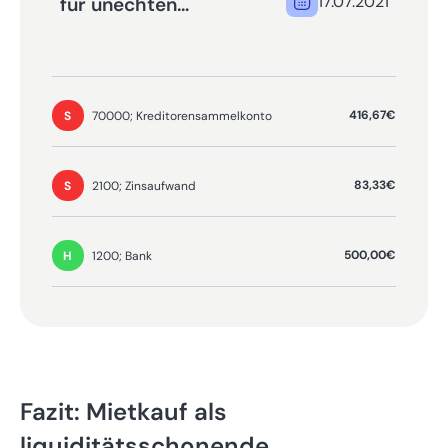
17.07.2021
für unechten
Mietkauf buchen
416,67€
70000; Kreditorensammelkonto
S
83,33€
2100; Zinsaufwand
S
500,00€
1200; Bank
H
Fazit: Mietkauf als
liquiditätsschonende