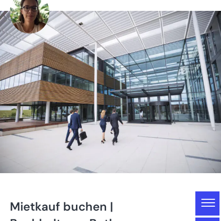
Gliederung
Mietkauf buchen |
Mietkauf buchen | BuchhaltungsButler