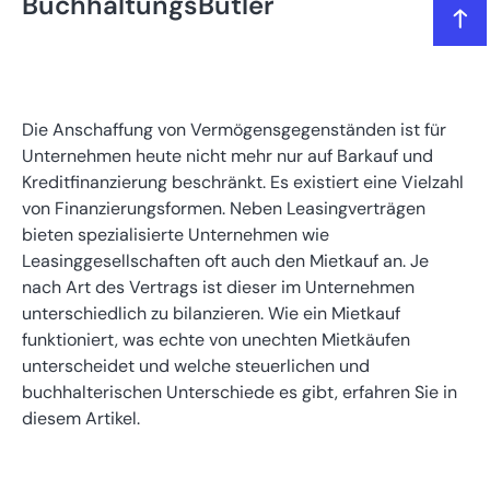
BuchhaltungsButler
Das lernen Sie in diesem Artikel
Was ist ein Mietkauf?
Die Anschaffung von Vermögensgegenständen ist für
Unternehmen heute nicht mehr nur auf Barkauf und
Wichtiges Detail: Echter oder unechter Mietkauf?
Kreditfinanzierung beschränkt. Es existiert eine Vielzahl
von Finanzierungsformen. Neben Leasingverträgen
bieten spezialisierte Unternehmen wie
Wer beim Mietkauf bilanziert
Leasinggesellschaften oft auch den Mietkauf an. Je
nach Art des Vertrags ist dieser im Unternehmen
Vor- und Nachteile des Mietkaufs
unterschiedlich zu bilanzieren. Wie ein Mietkauf
funktioniert, was echte von unechten Mietkäufen
unterscheidet und welche steuerlichen und
Echten Mietkauf buchen – die Buchungsvorgänge
buchhalterischen Unterschiede es gibt, erfahren Sie in
diesem Artikel.
Unechten Mietkauf buchen – die Buchungsvorgänge