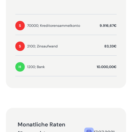
buchen
9.916,67€
70000; Kreditorensammelkonto
S
83,33€
2100; Zinsaufwand
S
10.000,00€
1200; Bank
H
Monatliche Raten