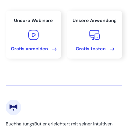
Fazit: Mietkauf als liquiditätsschonende
Finanzierungsoption
Unsere Webinare
Unsere Anwendung
FAQs
Bereit, Ihre Buchhaltung
Gratis anmelden
Gratis testen
zu beschleunigen?
BuchhaltungsButler erleichtert mit seiner intuitiven