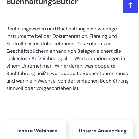
BuchhaltungsButler
Das lernen Sie in diesem Artikel
Rechnungswesen und Buchhaltung sind wichtige
Was bedeutet doppelte Buchführung?
Instrumente bei der Dokumentation, Planung und
Kontrolle eines Unternehmens. Das Führen von
Rechtliche Grundlagen der doppelten Buchführung
Geschäftsbüchern anhand von Belegen sichert die
lückenlose Aufzeichnung aller Wertveränderungen in
einem Unternehmen. Wir erklären, was doppelte
Wer ist zur doppelten Buchhaltung verpflichtet und wer
Buchführung heißt, wer doppelte Bücher führen muss
nicht?
und wann ein Wechsel von der einfachen Buchführung
sinnvoll oder vorgeschrieben ist.
So funktioniert die doppelte Buchhaltung
Einfache und doppelte Buchführung im Vergleich
Unsere Webinare
Unsere Anwendung
Freiwillig zur Doppik wechseln?