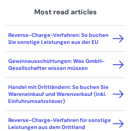
übereinstimmen muss (Bilanzidentität).
muss deswegen immer mit der Schlussbilanz
Lage festgestellt und dokumentiert werden.
Eröffnungsbilanzen sind auch bei der
übereinstimmen.
Most read articles
Zudem gibt es weitere Anlässe, wie
Gründung eines Unternehmens
Änderungen bei den Gesellschaftern,
vorgeschrieben. Zudem gibt es weitere
Reverse-Charge-Verfahren: So buchen
Besitzerwechsel und
Anlässe für die Aufstellung wie z. B.
Sie sonstige Leistungen aus der EU
Unternehmensumwandlungen.
Gesellschafterveränderungen, Besitzerwechsel
oder Unternehmensumwandlungen.
Gewinnausschüttungen: Was GmbH-
Gesellschafter wissen müssen
Handel mit Drittländern: So buchen Sie
Wareneinkauf und Warenverkauf (inkl.
Einfuhrumsatzsteuer)
Reverse-Charge-Verfahren für sonstige
Leistungen aus dem Drittland