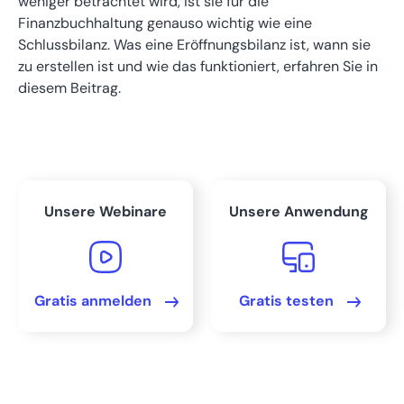
weniger betrachtet wird, ist sie für die
Finanzbuchhaltung genauso wichtig wie eine
Aufbau
Schlussbilanz. Was eine Eröffnungsbilanz ist, wann sie
zu erstellen ist und wie das funktioniert, erfahren Sie in
diesem Beitrag.
Eröffnungsbilanz zum 05.02.2023 Muster-GmbH,
gegründet 05.02.2023 in Berlin
Eröffnungsbilanz in vier Schritten aufstellen
Unsere Webinare
Unsere Anwendung
Technische Unterstützungsmöglichkeiten
Fazit: Eröffnungsbilanzen nur für buchführungspflichtige
Unternehmen Pflicht
Gratis anmelden
Gratis testen
FAQs
Bereit, Ihre Buchhaltung