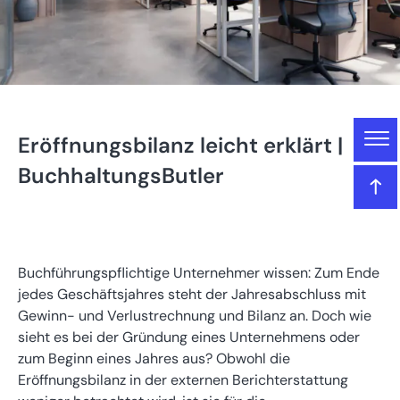
Gliederung
Eröffnungsbilanz leicht erklärt |
Eröffnungsbilanz leicht erklärt | BuchhaltungsButler
BuchhaltungsButler
Das lernen Sie in diesem Artikel
Was ist eine Eröffnungsbilanz?
Buchführungspflichtige Unternehmer wissen: Zum Ende
jedes Geschäftsjahres steht der Jahresabschluss mit
Gewinn- und Verlustrechnung und Bilanz an. Doch wie
Wer Eröffnungsbilanzen aufstellen muss
sieht es bei der Gründung eines Unternehmens oder
zum Beginn eines Jahres aus? Obwohl die
Anlässe: Die Eröffnungsbilanz kennzeichnet einen
Eröffnungsbilanz in der externen Berichterstattung
Neubeginn